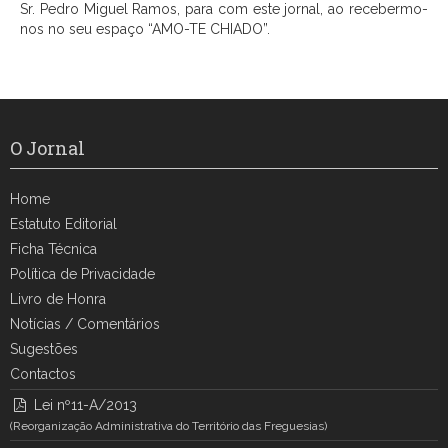
Sr. Pedro Miguel Ramos, para com este jornal, ao recebermo-
nos no seu espaço “AMO-TE CHIADO”.
O Jornal
Home
Estatuto Editorial
Ficha Técnica
Política de Privacidade
Livro de Honra
Notícias / Comentários
Sugestões
Contactos
Lei nº11-A/2013
(Reorganização Administrativa do Território das Freguesias)