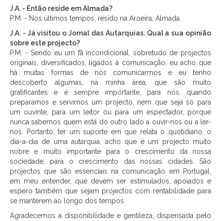
J.A. - Então reside em Almada?
P.M. - Nos últimos tempos, resido na Aroeira, Almada.
J.A. - Já visitou o Jornal das Autarquias. Qual a sua opinião
sobre este projecto?
P.M. - Sendo eu um fã incondicional, sobretudo de projectos
originais, diversificados, ligados à comunicação, eu acho que
há muitas formas de nós comunicarmos e eu tenho
descoberto algumas, na minha área, que são muito
gratificantes e é sempre importante, para nós, quando
preparamos e servimos um projecto, nem que seja só para
um ouvinte, para um leitor ou para um espectador, porque
nunca sabemos quem está do outro lado a ouvir-nos ou a ler-
nos. Portanto, ter um suporte em que relata o quotidiano, o
dia-a-dia de uma autarquia, acho que é um projecto muito
nobre e muito importante para o crescimento da nossa
sociedade, para o crescimento das nossas cidades. São
projectos que são essenciais na comunicação em Portugal,
em meu entender, que devem ser estimulados, apoiados e
espero também que sejam projectos com rentabilidade para
se manterem ao longo dos tempos.
Agradecemos a disponibilidade e gentileza, dispensada pelo