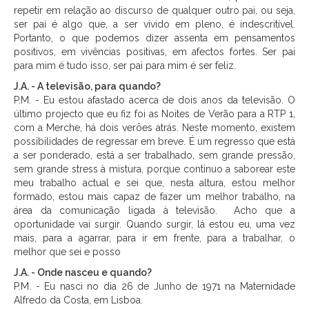
repetir em relação ao discurso de qualquer outro pai, ou seja,
ser pai é algo que, a ser vivido em pleno, é indescritível.
Portanto, o que podemos dizer assenta em pensamentos
positivos, em vivências positivas, em afectos fortes. Ser pai
para mim é tudo isso, ser pai para mim é ser feliz.
J.A. - A televisão, para quando?
P.M. - Eu estou afastado acerca de dois anos da televisão. O
último projecto que eu fiz foi as Noites de Verão para a RTP 1,
com a Merche, há dois verões atrás. Neste momento, existem
possibilidades de regressar em breve. É um regresso que está
a ser ponderado, está a ser trabalhado, sem grande pressão,
sem grande stress à mistura, porque continuo a saborear este
meu trabalho actual e sei que, nesta altura, estou melhor
formado, estou mais capaz de fazer um melhor trabalho, na
área da comunicação ligada à televisão. Acho que a
oportunidade vai surgir. Quando surgir, lá estou eu, uma vez
mais, para a agarrar, para ir em frente, para a trabalhar, o
melhor que sei e posso
J.A. - Onde nasceu e quando?
P.M. - Eu nasci no dia 26 de Junho de 1971 na Maternidade
Alfredo da Costa, em Lisboa.