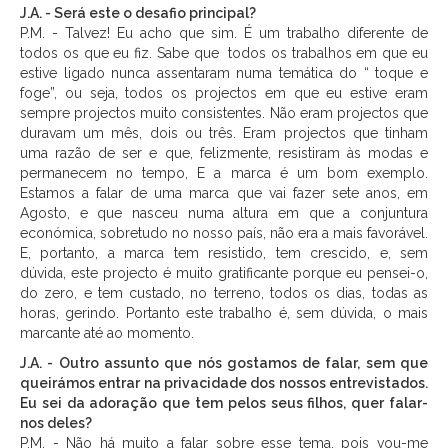
J.A. - Será este o desafio principal?
P.M. - Talvez! Eu acho que sim. É um trabalho diferente de
todos os que eu fiz. Sabe que todos os trabalhos em que eu
estive ligado nunca assentaram numa temática do “ toque e
foge”, ou seja, todos os projectos em que eu estive eram
sempre projectos muito consistentes. Não eram projectos que
duravam um mês, dois ou três. Eram projectos que tinham
uma razão de ser e que, felizmente, resistiram às modas e
permanecem no tempo, E a marca é um bom exemplo.
Estamos a falar de uma marca que vai fazer sete anos, em
Agosto, e que nasceu numa altura em que a conjuntura
económica, sobretudo no nosso país, não era a mais favorável.
E, portanto, a marca tem resistido, tem crescido, e, sem
dúvida, este projecto é muito gratificante porque eu pensei-o,
do zero, e tem custado, no terreno, todos os dias, todas as
horas, gerindo. Portanto este trabalho é, sem dúvida, o mais
marcante até ao momento.
J.A. - Outro assunto que nós gostamos de falar, sem que
queirámos entrar na privacidade dos nossos entrevistados.
Eu sei da adoração que tem pelos seus filhos, quer falar-
nos deles?
P.M. - Não há muito a falar sobre esse tema, pois vou-me