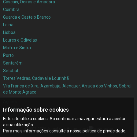
Cascais, Oeiras e Amadora
Coimbra
Guarda e Castelo Branco
Leiria
Lisboa
Loures e Odivelas
Mafra e Sintra
Porto
Santarém
Setúbal
Torres Vedras, Cadaval e Lourinhã
Vila Franca de Xira, Azambuja, Alenquer, Arruda dos Vinhos, Sobral
de Monte Agraço
Açores
Informação sobre cookies
Madeira
Este site utiliza cookies. Ao continuar a navegar estará a aceitar
a sua utilização.
©2007-2026 Jornal das Autarquias |
Para mais informações consulte a nossa
política de privacidade
.