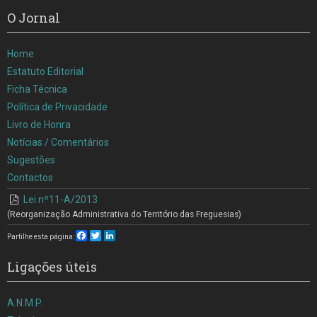
O Jornal
Home
Estatuto Editorial
Ficha Técnica
Política de Privacidade
Livro de Honra
Notícias / Comentários
Sugestões
Contactos
Lei nº11-A/2013
(Reorganização Administrativa do Território das Freguesias)
Facebook
Twitter
LinkedIn
Partilhe esta página:
Ligações úteis
A.N.M.P.