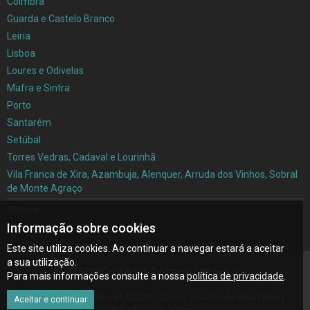
Coimbra
Guarda e Castelo Branco
Leiria
Lisboa
Loures e Odivelas
Mafra e Sintra
Porto
Santarém
Setúbal
Torres Vedras, Cadaval e Lourinhã
Vila Franca de Xira, Azambuja, Alenquer, Arruda dos Vinhos, Sobral
de Monte Agraço
Açores
Informação sobre cookies
Madeira
Este site utiliza cookies. Ao continuar a navegar estará a aceitar
a sua utilização.
©2007-2026 Jornal das Autarquias |
Para mais informações consulte a nossa
política de privacidade
.
Inscrito na ERC sob o nº 125290 | Diretor: José Paulo Dias Pinho |
Aceitar e continuar
Periodicidade: mensal