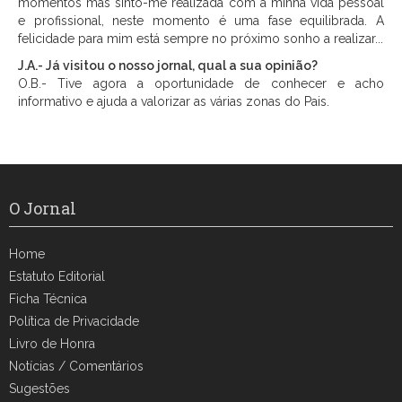
momentos mas sinto-me realizada com a minha vida pessoal
e profissional, neste momento é uma fase equilibrada. A
felicidade para mim está sempre no próximo sonho a realizar...
J.A.- Já visitou o nosso jornal, qual a sua opinião?
O.B.- Tive agora a oportunidade de conhecer e acho
informativo e ajuda a valorizar as várias zonas do Pais.
O Jornal
Home
Estatuto Editorial
Ficha Técnica
Política de Privacidade
Livro de Honra
Notícias / Comentários
Sugestões