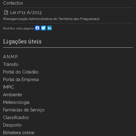
Contactos
Lei nº11-A/2013
(Reorganização Administrativa do Território das Freguesias)
Facebook
Twitter
LinkedIn
Partilhe esta página:
Ligações úteis
A.N.M.P.
Trânsito
Portal do Cidadão
Portal da Empresa
IMPIC
Ambiente
Meteorologia
Farmácias de Serviço
Classificados
Desporto
Bilheteira online