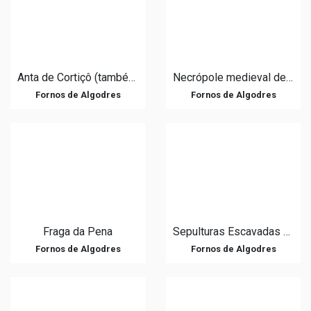
Anta de Cortiçô (também Orca de Cortiçô ou Dólmen da Casa da Orca)
Necrópole medieval de Forcadas
Fornos de Algodres
Fornos de Algodres
Fraga da Pena
Sepulturas Escavadas na Rocha
Fornos de Algodres
Fornos de Algodres