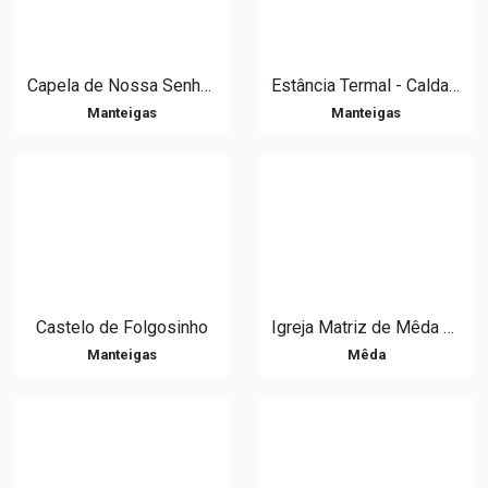
Capela de Nossa Senhora da Anunciação
Estância Termal - Caldas de Manteigas
Manteigas
Manteigas
Castelo de Folgosinho
Igreja Matriz de Mêda / Igreja de São Bento
Manteigas
Mêda