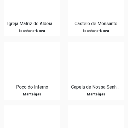
Igreja Matriz de Aldeia de Santa Margarida
Castelo de Monsanto
Idanha-a-Nova
Idanha-a-Nova
Poço do Inferno
Capela de Nossa Senhora da Estrela
Manteigas
Manteigas