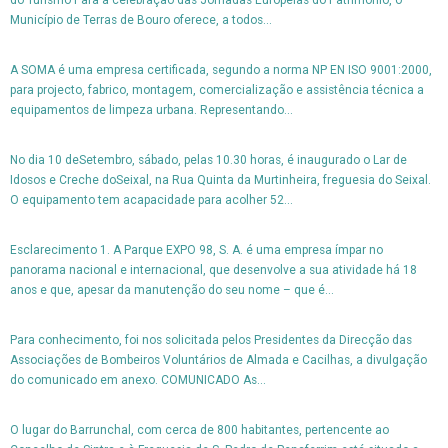
do Turismo Para a celebração das Jornadas Europeias do Património, o
Município de Terras de Bouro oferece, a todos...
A SOMA é uma empresa certificada, segundo a norma NP EN ISO 9001:2000,
para projecto, fabrico, montagem, comercialização e assistência técnica a
equipamentos de limpeza urbana. Representando...
No dia 10 deSetembro, sábado, pelas 10.30 horas, é inaugurado o Lar de
Idosos e Creche doSeixal, na Rua Quinta da Murtinheira, freguesia do Seixal.
O equipamento tem acapacidade para acolher 52...
Esclarecimento 1. A Parque EXPO 98, S. A. é uma empresa ímpar no
panorama nacional e internacional, que desenvolve a sua atividade há 18
anos e que, apesar da manutenção do seu nome – que é...
Para conhecimento, foi nos solicitada pelos Presidentes da Direcção das
Associações de Bombeiros Voluntários de Almada e Cacilhas, a divulgação
do comunicado em anexo. COMUNICADO As...
O lugar do Barrunchal, com cerca de 800 habitantes, pertencente ao