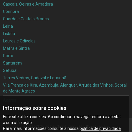
Cascais, Oeiras e Amadora
Coimbra
Guarda e Castelo Branco
Leiria
Lisboa
Loures e Odivelas
Mafra e Sintra
Porto
Santarém
Setúbal
Torres Vedras, Cadaval e Lourinhã
Vila Franca de Xira, Azambuja, Alenquer, Arruda dos Vinhos, Sobral
de Monte Agraço
Açores
Informação sobre cookies
Madeira
Este site utiliza cookies. Ao continuar a navegar estará a aceitar
a sua utilização.
©2007-2026 Jornal das Autarquias |
Para mais informações consulte a nossa
política de privacidade
.