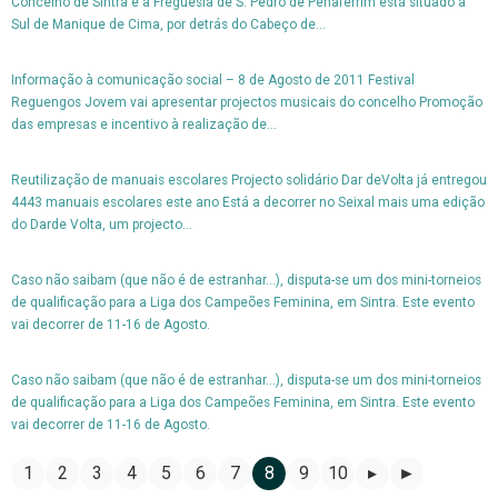
Concelho de Sintra e à Freguesia de S. Pedro de Penaferrim está situado a
Sul de Manique de Cima, por detrás do Cabeço de...
Informação à comunicação social – 8 de Agosto de 2011 Festival
Reguengos Jovem vai apresentar projectos musicais do concelho Promoção
das empresas e incentivo à realização de...
Reutilização de manuais escolares Projecto solidário Dar deVolta já entregou
4443 manuais escolares este ano Está a decorrer no Seixal mais uma edição
do Darde Volta, um projecto...
Caso não saibam (que não é de estranhar...), disputa-se um dos mini-torneios
de qualificação para a Liga dos Campeões Feminina, em Sintra. Este evento
vai decorrer de 11-16 de Agosto.
Caso não saibam (que não é de estranhar...), disputa-se um dos mini-torneios
de qualificação para a Liga dos Campeões Feminina, em Sintra. Este evento
vai decorrer de 11-16 de Agosto.
1
2
3
4
5
6
7
8
9
10
▸
►