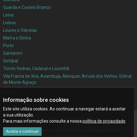
Guarda e Castelo Branco
Leiria
Lisboa
Loures e Odivelas
Mafra e Sintra
Porto
Santarém
Setúbal
Torres Vedras, Cadaval e Lourinhã
Vila Franca de Xira, Azambuja, Alenquer, Arruda dos Vinhos, Sobral
de Monte Agraço
Açores
Informação sobre cookies
Madeira
Este site utiliza cookies. Ao continuar a navegar estará a aceitar
a sua utilização.
©2007-2026 Jornal das Autarquias |
Para mais informações consulte a nossa
política de privacidade
.
Inscrito na ERC sob o nº 125290 | Diretor: José Paulo Dias Pinho |
Aceitar e continuar
Periodicidade: mensal