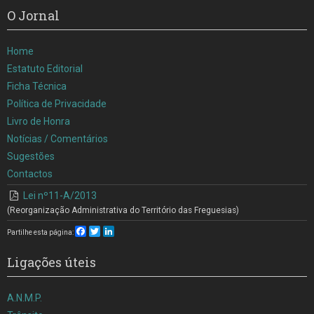
O Jornal
Home
Estatuto Editorial
Ficha Técnica
Política de Privacidade
Livro de Honra
Notícias / Comentários
Sugestões
Contactos
Lei nº11-A/2013
(Reorganização Administrativa do Território das Freguesias)
Facebook
Twitter
LinkedIn
Partilhe esta página:
Ligações úteis
A.N.M.P.