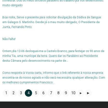
trimestral. Dou os meus sinceros parabéns ao trabalho por vós desenvolvido.
muito obrigado
Boa noite, Serve o presente para solicitar divulgação da Dádiva de Sangue
em Galegos S. Martinho. Desde já o meu muito obrigado, O Presidente da
Junta, Fernando Pinto
Não Falte!
Ontem,dia 12-06 desloquei-me a Castelo Branco, para festejar os 90 anos de
minha Tia, uma munícipe da terra. Quero dar os Parabéns ao Presidente
desta Câmara pelo desenvovimento na parte de...
Como resposta à Vossa carta, informo que o link referente à nossa empresa
encontra-se do nosso agrado e não será necessária qualquer alteração. Com
os melhores cumprimentos Francisco...
1
2
3
4
5
6
7
8
9
10
▸
►