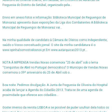
Auditório do Cinema Charlot, em Setúbal, um Encontro de Autarcas de
Freguesia do Distrito de Setúbal, organizado pela...
Envio em anexo fotos e informação: Biblioteca Municipal de Reguengos de
Monsaraz apresenta duas exposições da Liga dos Combatentes A Biblioteca
Municipal de Reguengos de Monsaraz vai...
Na minha qualidade de candidato à Câmara de Oleiros como Independente,
saúdo o Vosso conceituado jornal. O site da minha candidatura é o:
www.opinhalsomostodosnos.pt Em www.autarquicas2013.pt...
NOTA À IMPRENSA Vendas Novas comemora “25 de abril” sob o lema
“Conquistas de Abril no Portugal democrático” O Municipio de Vendas Novas
comemora o 39º aniversário do 25 de Abril sob o...
Boa noite. Pedimos divulgação. A Junta de Freguesia de Oliveira do Hospital
acaba de lançar a Agenda do Cidadão 2013. Trata-se de uma agenda de
proximidade que oferece aos cidadãos...
Gostei imenso da revista LISBOA e se possível de puder usufruir dela todos os